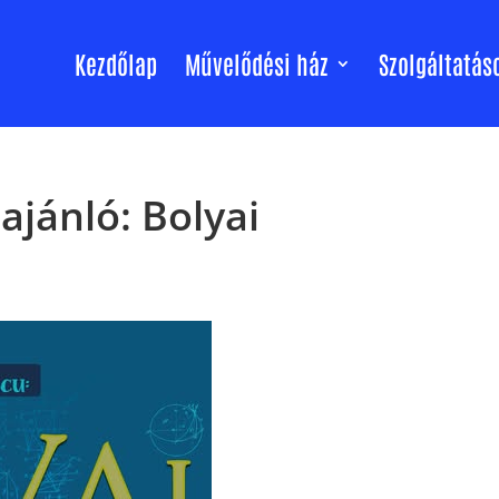
Kezdőlap
Művelődési ház
Szolgáltatás
ajánló: Bolyai